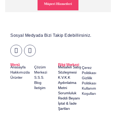
Müşteri Hizmetleri
Sosyal Medyada Bizi Takip Edebillirsiniz.
Menü
Bilgi Merkezi
Anasayfa
Çözüm
Mesafeli Satış
Çerez
Hakkımızda
Merkezi
Sözleşmesi
Politikası
Ürünler
S.S.S.
K.V.K.K
Gizlilik
Blog
Aydınlatma
Politikası
İletişim
Metni
Kullanım
Sorumluluk
Koşulları
Reddi Beyanı
İptal & İade
Şartları