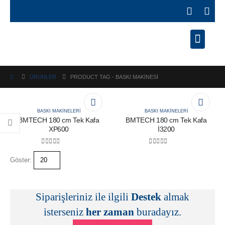
ÜRÜNLER
PRODUCT TAG -
BASKI MAKINESI
BASKI MAKINELERI
BASKI MAKINELERI
BMTECH 180 cm Tek Kafa
BMTECH 180 cm Tek Kafa
XP600
İ3200
0
out of 5
0
out of 5
Göster:
Siparişleriniz ile ilgili
Destek
almak
isterseniz
her zaman
buradayız.